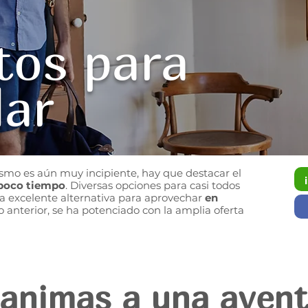
os para
dar
ismo es aún muy incipiente, hay que destacar el
 poco tiempo
. Diversas opciones para casi todos
una excelente alternativa para aprovechar
en
o anterior, se ha potenciado con la amplia oferta
 animas a una avent