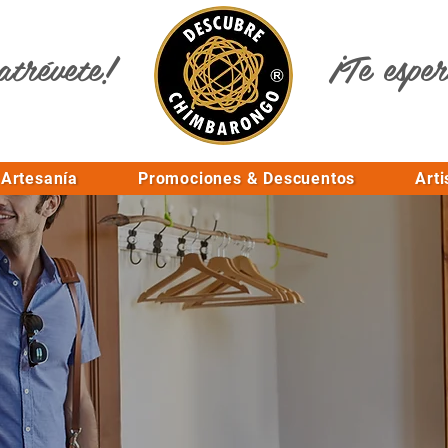
atrévete!
¡Te espe
Artesanía
Promociones & Descuentos
Arti